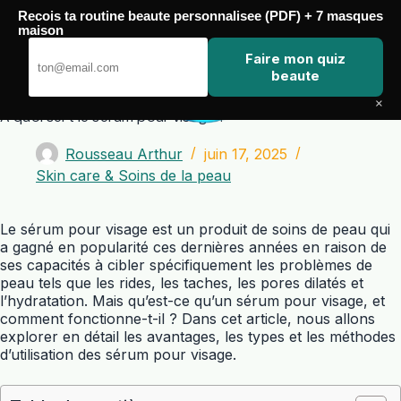
Passer
Recois ta routine beaute personnalisee (PDF) + 7 masques
au
maison
contenu
Zero Touch
Faire mon quiz
beaute
×
A quoi sert le sérum pour visage ?
Rousseau Arthur
juin 17, 2025
Skin care & Soins de la peau
Le sérum pour visage est un produit de soins de peau qui
a gagné en popularité ces dernières années en raison de
ses capacités à cibler spécifiquement les problèmes de
peau tels que les rides, les taches, les pores dilatés et
l’hydratation. Mais qu’est-ce qu’un sérum pour visage, et
comment fonctionne-t-il ? Dans cet article, nous allons
explorer en détail les avantages, les types et les méthodes
d’utilisation des sérum pour visage.