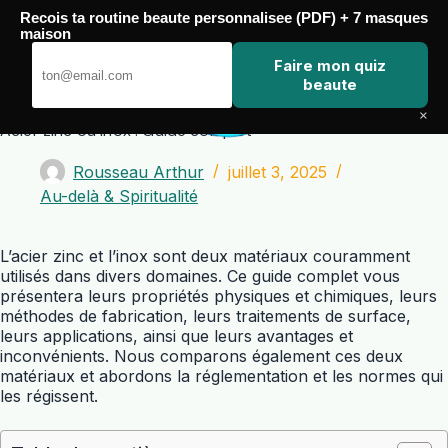
Passer
Recois ta routine beaute personnalisee (PDF) + 7 masques
au
maison
contenu
Zero Touch
Faire mon quiz
beaute
×
Acier zinc ou inox : Guide complet
Rousseau Arthur
juillet 3, 2025
Au-delà & Spiritualité
L’acier zinc et l’inox sont deux matériaux couramment
utilisés dans divers domaines. Ce guide complet vous
présentera leurs propriétés physiques et chimiques, leurs
méthodes de fabrication, leurs traitements de surface,
leurs applications, ainsi que leurs avantages et
inconvénients. Nous comparons également ces deux
matériaux et abordons la réglementation et les normes qui
les régissent.