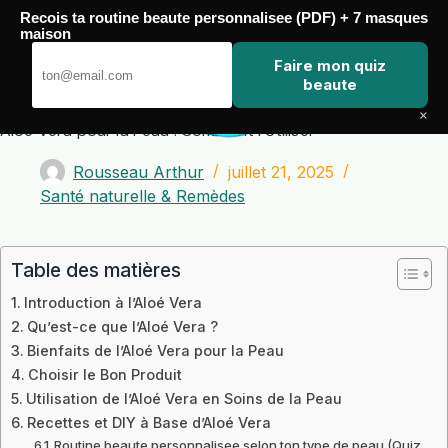
Passer
Recois ta routine beaute personnalisee (PDF) + 7 masques
au
maison
contenu
Zero Touch
Faire mon quiz
beaute
×
Aloé Vera pour la Peau : Comment l’Utiliser
Rousseau Arthur
juillet 21, 2025
Santé naturelle & Remèdes
Table des matières
Introduction à l’Aloé Vera
Qu’est-ce que l’Aloé Vera ?
Bienfaits de l’Aloé Vera pour la Peau
Choisir le Bon Produit
Utilisation de l’Aloé Vera en Soins de la Peau
Recettes et DIY à Base d’Aloé Vera
Routine beaute personnalisee selon ton type de peau (Quiz