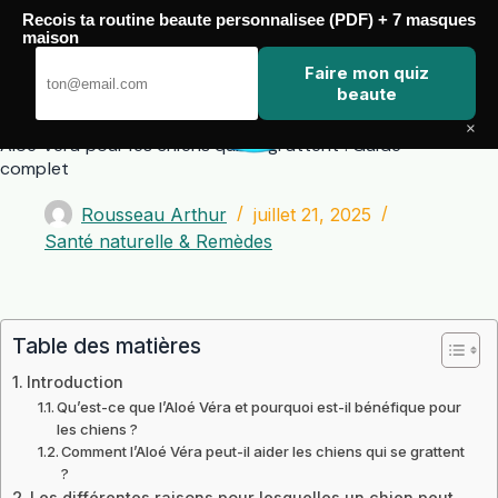
Passer
Recois ta routine beaute personnalisee (PDF) + 7 masques
au
maison
contenu
Zero Touch
Faire mon quiz
beaute
×
Aloé Véra pour les chiens qui se grattent : Guide
complet
Rousseau Arthur
juillet 21, 2025
Santé naturelle & Remèdes
Table des matières
Introduction
Qu’est-ce que l’Aloé Véra et pourquoi est-il bénéfique pour
les chiens ?
Comment l’Aloé Véra peut-il aider les chiens qui se grattent
?
Les différentes raisons pour lesquelles un chien peut