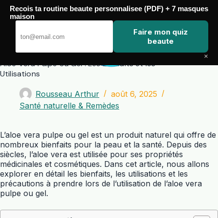
Passer
Recois ta routine beaute personnalisee (PDF) + 7 masques
au
maison
contenu
Zero Touch
Faire mon quiz
beaute
×
Aloe Vera Pulpe ou Gel : Les Bienfaits et les
Utilisations
Rousseau Arthur
août 6, 2025
Santé naturelle & Remèdes
L’aloe vera pulpe ou gel est un produit naturel qui offre de
nombreux bienfaits pour la peau et la santé. Depuis des
siècles, l’aloe vera est utilisée pour ses propriétés
médicinales et cosmétiques. Dans cet article, nous allons
explorer en détail les bienfaits, les utilisations et les
précautions à prendre lors de l’utilisation de l’aloe vera
pulpe ou gel.