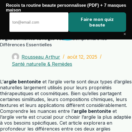
Passer
Recois ta routine beaute personnalisee (PDF) + 7 masques
au
maison
contenu
Zero Touch
Faire mon quiz
beaute
×
Argile Bentonite vs Argile Verte : Comprendre les
Différences Essentielles
Rousseau Arthur
août 12, 2025
Santé naturelle & Remèdes
L’
argile bentonite
et l’argile verte sont deux types d’argiles
naturelles largement utilisés pour leurs propriétés
thérapeutiques et cosmétiques. Bien qu’elles partagent
certaines similitudes, leurs compositions chimiques, leurs
textures et leurs applications diffèrent considérablement.
Comprendre les nuances entre l’
argile bentonite
et
l’argile verte est crucial pour choisir l’argile la plus adaptée
à vos besoins spécifiques. Cet article explorera en
profondeur les différences entre ces deux argiles