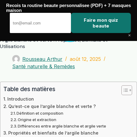
Passer
Recois ta routine beaute personnalisee (PDF) + 7 masques
au
maison
contenu
Zero Touch
Faire mon quiz
beaute
×
Argile Blanche et Verte : Propriétés, Bienfaits et
Utilisations
Rousseau Arthur
août 12, 2025
Santé naturelle & Remèdes
Table des matières
Introduction
Qu’est-ce que l’argile blanche et verte ?
Définition et composition
Origine et extraction
Différences entre argile blanche et argile verte
Propriétés et bienfaits de l’argile blanche