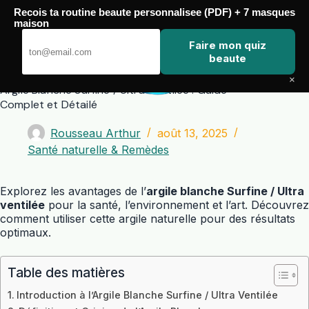
Passer
Recois ta routine beaute personnalisee (PDF) + 7 masques
au
maison
contenu
Zero Touch
Faire mon quiz
beaute
×
Argile Blanche Surfine / Ultra Ventilée : Guide
Complet et Détailé
Rousseau Arthur
août 13, 2025
Santé naturelle & Remèdes
Explorez les avantages de l’
argile blanche Surfine / Ultra
ventilée
pour la santé, l’environnement et l’art. Découvrez
comment utiliser cette argile naturelle pour des résultats
optimaux.
Table des matières
Introduction à l’Argile Blanche Surfine / Ultra Ventilée