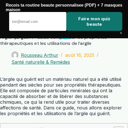
Passer
Recois ta routine beaute personnalisee (PDF) + 7 masques
au
maison
contenu
Zero Touch
Faire mon quiz
beaute
×
Argile qui guérit : Guide complet sur les propriétés
thérapeutiques et les utilisations de l’argile
Rousseau Arthur
août 16, 2025
Santé naturelle & Remèdes
L’argile qui guérit est un matériau naturel qui a été utilisé
pendant des siècles pour ses propriétés thérapeutiques.
Elle est composée de particules minérales qui ont la
capacité de absorber et de libérer des substances
chimiques, ce qui la rend utile pour traiter diverses
affections de santé. Dans ce guide, nous allons explorer
les propriétés et les utilisations de l’argile qui guérit.