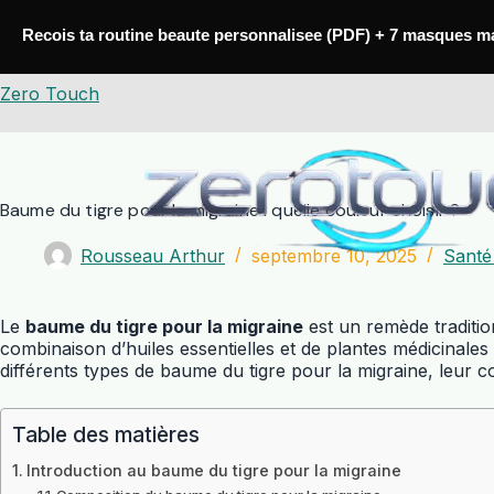
Passer
au
Recois ta routine beaute personnalisee (PDF) + 7 masques m
contenu
Zero Touch
Baume du tigre pour la migraine : quelle couleur choisir ?
Rousseau Arthur
septembre 10, 2025
Santé
Le
baume du tigre pour la migraine
est un remède tradition
combinaison d’huiles essentielles et de plantes médicinales
différents types de baume du tigre pour la migraine, leur co
Table des matières
Introduction au baume du tigre pour la migraine