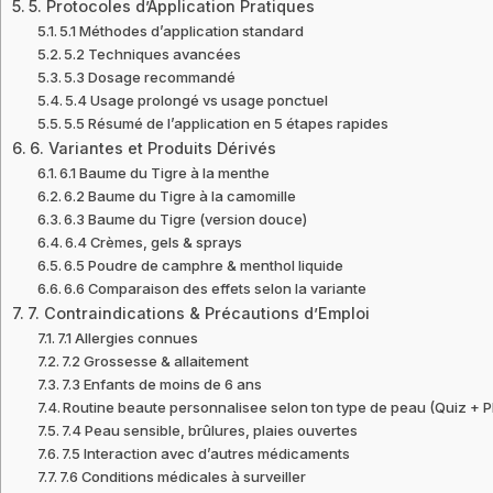
5. Protocoles d’Application Pratiques
5.1 Méthodes d’application standard
5.2 Techniques avancées
5.3 Dosage recommandé
5.4 Usage prolongé vs usage ponctuel
5.5 Résumé de l’application en 5 étapes rapides
6. Variantes et Produits Dérivés
6.1 Baume du Tigre à la menthe
6.2 Baume du Tigre à la camomille
6.3 Baume du Tigre (version douce)
6.4 Crèmes, gels & sprays
6.5 Poudre de camphre & menthol liquide
6.6 Comparaison des effets selon la variante
7. Contraindications & Précautions d’Emploi
7.1 Allergies connues
7.2 Grossesse & allaitement
7.3 Enfants de moins de 6 ans
Routine beaute personnalisee selon ton type de peau (Quiz + 
7.4 Peau sensible, brûlures, plaies ouvertes
7.5 Interaction avec d’autres médicaments
7.6 Conditions médicales à surveiller