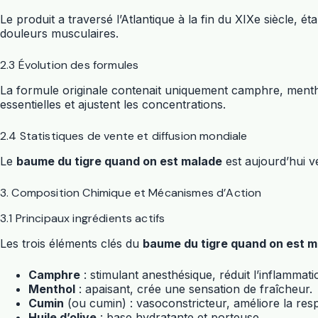
Le produit a traversé l’Atlantique à la fin du XIXe siècle
douleurs musculaires.
2.3 Évolution des formules
La formule originale contenait uniquement camphre, menthol
essentielles et ajustent les concentrations.
2.4 Statistiques de vente et diffusion mondiale
Le
baume du tigre quand on est malade
est aujourd’hui v
3. Composition Chimique et Mécanismes d’Action
3.1 Principaux ingrédients actifs
Les trois éléments clés du
baume du tigre quand on est 
Camphre
: stimulant anesthésique, réduit l’inflammati
Menthol
: apaisant, crée une sensation de fraîcheur.
Cumin
(ou cumin) : vasoconstricteur, améliore la resp
Huile d’olive
: base hydratante et porteuse.