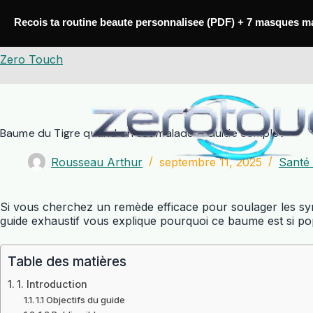
Passer
au
Recois ta routine beaute personnalisee (PDF) + 7 masques m
contenu
Zero Touch
Baume du Tigre quand on est malade – Guide complet
Rousseau Arthur
septembre 11, 2025
Santé
Si vous cherchez un remède efficace pour soulager les s
guide exhaustif vous explique pourquoi ce baume est si popu
Table des matières
1. Introduction
1.1 Objectifs du guide