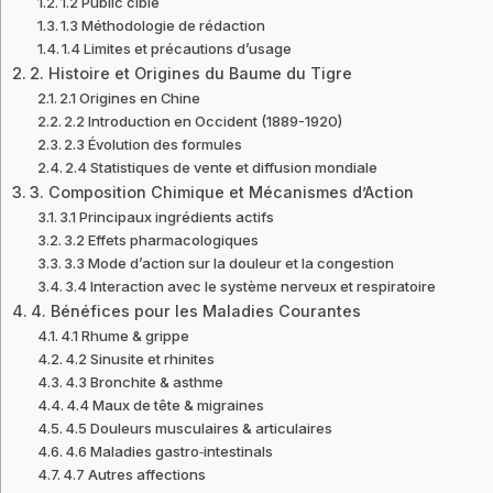
1.2 Public cible
1.3 Méthodologie de rédaction
1.4 Limites et précautions d’usage
2. Histoire et Origines du Baume du Tigre
2.1 Origines en Chine
2.2 Introduction en Occident (1889-1920)
2.3 Évolution des formules
2.4 Statistiques de vente et diffusion mondiale
3. Composition Chimique et Mécanismes d’Action
3.1 Principaux ingrédients actifs
3.2 Effets pharmacologiques
3.3 Mode d’action sur la douleur et la congestion
3.4 Interaction avec le système nerveux et respiratoire
4. Bénéfices pour les Maladies Courantes
4.1 Rhume & grippe
4.2 Sinusite et rhinites
4.3 Bronchite & asthme
4.4 Maux de tête & migraines
4.5 Douleurs musculaires & articulaires
4.6 Maladies gastro‑intestinals
4.7 Autres affections