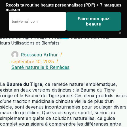
Passer
Recois ta routine beaute personnalisee (PDF) + 7 masques
au
maison
contenu
Zero Touch
Faire mon quiz
beaute
×
Baume du Tigre Rouge et Jaune : Guide Complet sur
leurs Utilisations et Bienfaits
Rousseau Arthur
septembre 10, 2025
Santé naturelle & Remèdes
Le
Baume du Tigre
, ce remède naturel emblématique,
existe en deux versions distinctes : le Baume du Tigre
rouge et le Baume du Tigre jaune. Ces deux produits, issus
d’une tradition médicinale chinoise vieille de plus d’un
siècle, sont devenus incontournables pour soulager divers
maux du quotidien. Que vous soyez sportif, senior ou
simplement en quête de solutions naturelles, ce guide
complet vous aidera à comprendre les différences entre