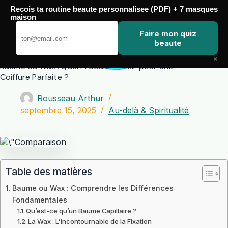
Passer
Recois ta routine beaute personnalisee (PDF) + 7 masques
au
maison
contenu
Zero Touch
Faire mon quiz
beaute
×
Baume ou Wax : Quel Produit Choisir pour une
Coiffure Parfaite ?
Rousseau Arthur
septembre 15, 2025
Au-delà & Spiritualité
Table des matières
Baume ou Wax : Comprendre les Différences
Fondamentales
Qu’est-ce qu’un Baume Capillaire ?
La Wax : L’Incontournable de la Fixation