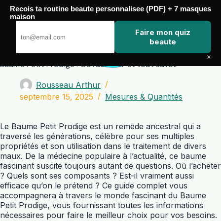
Passer
Recois ta routine beaute personnalisee (PDF) + 7 masques
au
maison
contenu
Zero Touch
Faire mon quiz
beaute
×
Baume Petit Prodige : Où l’acheter et tout savoir
Rousseau Arthur
septembre 15, 2025
Mesures & Quantités
Le Baume Petit Prodige est un remède ancestral qui a
traversé les générations, célèbre pour ses multiples
propriétés et son utilisation dans le traitement de divers
maux. De la médecine populaire à l’actualité, ce baume
fascinant suscite toujours autant de questions. Où l’acheter
? Quels sont ses composants ? Est-il vraiment aussi
efficace qu’on le prétend ? Ce guide complet vous
accompagnera à travers le monde fascinant du Baume
Petit Prodige, vous fournissant toutes les informations
nécessaires pour faire le meilleur choix pour vos besoins.