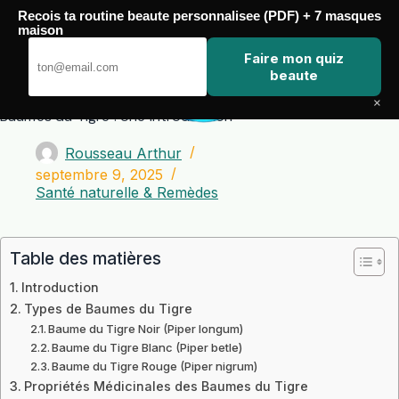
Passer
Recois ta routine beaute personnalisee (PDF) + 7 masques
au
maison
contenu
Zero Touch
Faire mon quiz
beaute
×
Baumes du Tigre : Une Introduction
Rousseau Arthur
septembre 9, 2025
Santé naturelle & Remèdes
Table des matières
Introduction
Types de Baumes du Tigre
Baume du Tigre Noir (Piper longum)
Baume du Tigre Blanc (Piper betle)
Baume du Tigre Rouge (Piper nigrum)
Propriétés Médicinales des Baumes du Tigre