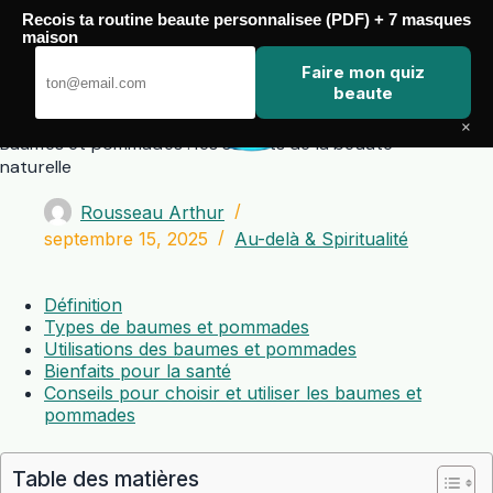
Passer
Recois ta routine beaute personnalisee (PDF) + 7 masques
au
maison
contenu
Zero Touch
Faire mon quiz
beaute
×
Baumes et pommades : les secrets de la beauté
naturelle
Rousseau Arthur
septembre 15, 2025
Au-delà & Spiritualité
Définition
Types de baumes et pommades
Utilisations des baumes et pommades
Bienfaits pour la santé
Conseils pour choisir et utiliser les baumes et
pommades
Table des matières