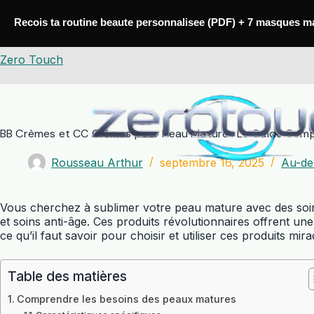
Passer
au
Recois ta routine beaute personnalisee (PDF) + 7 masques m
contenu
Zero Touch
BB Crèmes et CC Crèmes pour Peau Mature : Le Guide Comp
Rousseau Arthur
septembre 16, 2025
Au-del
Vous cherchez à sublimer votre peau mature avec des soin
et soins anti-âge. Ces produits révolutionnaires offrent u
ce qu’il faut savoir pour choisir et utiliser ces produits m
Table des matières
Comprendre les besoins des peaux matures