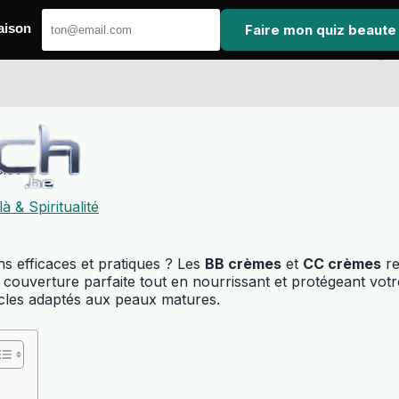
Faire mon quiz beaute
aison
let
à & Spiritualité
s efficaces et pratiques ? Les
BB crèmes
et
CC crèmes
re
ne couverture parfaite tout en nourrissant et protégeant vo
iracles adaptés aux peaux matures.