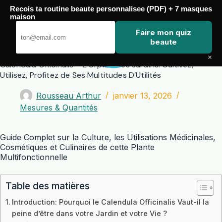
Passer
Recois ta routine beaute personnalisee (PDF) + 7 masques
au
maison
contenu
Zero Touch
Faire mon quiz
beaute
×
Calendula Officinalis – L’Orpion Des Jardins: Cultivez,
Utilisez, Profitez de Ses Multitudes D’Utilités
Rousseau Arthur
janvier 13, 2026
Mesures & Quantités
Guide Complet sur la Culture, les Utilisations Médicinales,
Cosmétiques et Culinaires de cette Plante
Multifonctionnelle
Table des matières
Introduction: Pourquoi le Calendula Officinalis Vaut-il la
peine d’être dans votre Jardin et votre Vie ?