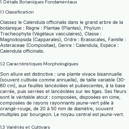
1. Détails Botaniques Fondamentaux
1.1 Classification
Classez le Calendula officinalis dans le grand arbre de la
botanique :
Règne
: Plantae (Plantes),
Phylum
:
Tracheophyta (Végétaux vasculaires),
Classe
:
Magnoliopsida (Capparales),
Ordre
: Brassicales,
Famille
:
Asteraceae (Compositae),
Genre
: Calendula,
Espèce
:
Calendula officinalis.
1.2 Caractéristiques Morphologiques
Son allure est distinctive : une plante vivace bisannuelle
(souvent cultivée comme annuelle), de taille variable (30-
80 cm), aux feuilles lancéolées et pubescentes, à la base
carrée, puis serrées et lancéolées sur les tiges. Ses fleurs
sont le véritable atout : composées, disposées en cime,
composées de rayons rayonnants jaune-vert pâle à
orangé-rouge, de 20 à 50 mm de diamètre, souvent
multiples par bourgeon. Le noyau central est jaune-vert.
1.3 Variétés et Cultivars