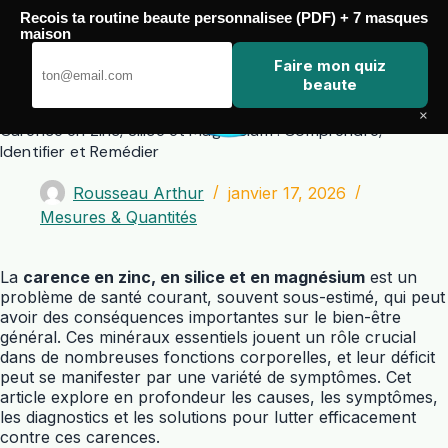
Passer
Recois ta routine beaute personnalisee (PDF) + 7 masques
au
maison
contenu
Zero Touch
Faire mon quiz
beaute
×
Carence en Zinc, Silice et Magnésium : Comprendre,
Identifier et Remédier
Rousseau Arthur
janvier 17, 2026
Mesures & Quantités
La
carence en zinc, en silice et en magnésium
est un
problème de santé courant, souvent sous-estimé, qui peut
avoir des conséquences importantes sur le bien-être
général. Ces minéraux essentiels jouent un rôle crucial
dans de nombreuses fonctions corporelles, et leur déficit
peut se manifester par une variété de symptômes. Cet
article explore en profondeur les causes, les symptômes,
les diagnostics et les solutions pour lutter efficacement
contre ces carences.