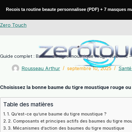
Passer
au
Recois ta routine beaute personnalisee (PDF) + 7 masques m
contenu
Zero Touch
Guide complet : Baume du tigre moustique rouge ou blanc – U
Rousseau Arthur
septembre 10, 2025
Santé
Choisissez la bonne baume du tigre moustique rouge ou bl
Table des matières
1. Qu’est-ce qu’une baume du tigre moustique ?
2. Composants et principes actifs des baumes du tigre mo
3. Mécanismes d’action des baumes du tigre moustique