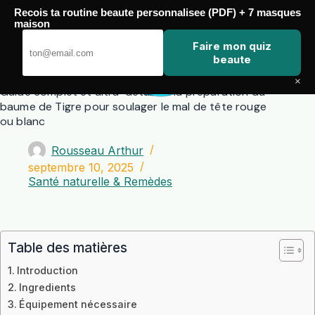
Passer
Recois ta routine beaute personnalisee (PDF) + 7 masques
au
maison
contenu
Zero Touch
Faire mon quiz
beaute
×
Guide complet et ultra-détail de la préparation du
baume de Tigre pour soulager le mal de tête rouge
ou blanc
Rousseau Arthur
septembre 10, 2025
Santé naturelle & Remèdes
Table des matières
Introduction
Ingredients
Équipement nécessaire