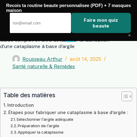
Passer
Recois ta routine beaute personnalisee (PDF) + 7 masques
au
maison
contenu
Zero Touch
Faire mon quiz
beaute
×
Guide complet et ultra détaillé sur la fabrication
d’une cataplasme à base d’argile
Rousseau Arthur
août 14, 2025
Santé naturelle & Remèdes
Table des matières
Introduction
Étapes pour fabriquer une cataplasme à base d’argile :
Sélectionner l’argile adéquate
Préparation de l’argile
Appliquer la cataplasme