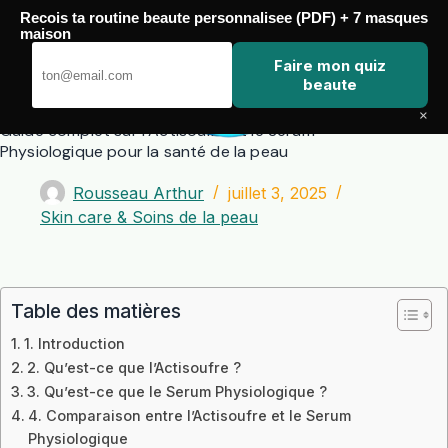
Passer
Recois ta routine beaute personnalisee (PDF) + 7 masques
au
maison
contenu
Zero Touch
Faire mon quiz
beaute
×
Guide complet sur l’Actisoufre et le Serum
Physiologique pour la santé de la peau
Rousseau Arthur
juillet 3, 2025
Skin care & Soins de la peau
Table des matières
1. Introduction
2. Qu’est-ce que l’Actisoufre ?
3. Qu’est-ce que le Serum Physiologique ?
4. Comparaison entre l’Actisoufre et le Serum
Physiologique