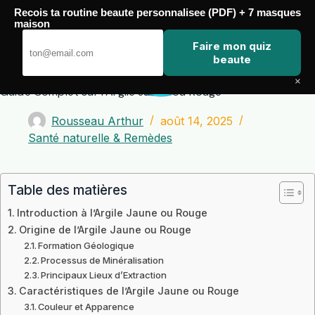
Passer
Recois ta routine beaute personnalisee (PDF) + 7 masques
au
maison
contenu
Zero Touch
Faire mon quiz
beaute
×
Guide Complet sur l’Argile Jaune ou Rouge
Rousseau Arthur
août 14, 2025
Santé naturelle & Remèdes
Table des matières
Introduction à l’Argile Jaune ou Rouge
Origine de l’Argile Jaune ou Rouge
Formation Géologique
Processus de Minéralisation
Principaux Lieux d’Extraction
Caractéristiques de l’Argile Jaune ou Rouge
Couleur et Apparence