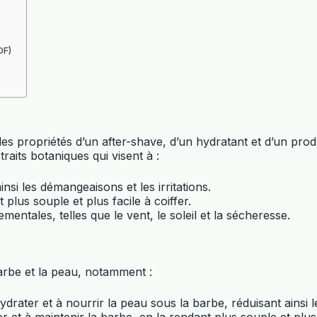
DF)
s propriétés d’un after-shave, d’un hydratant et d’un produ
traits botaniques qui visent à :
nsi les démangeaisons et les irritations.
plus souple et plus facile à coiffer.
entales, telles que le vent, le soleil et la sécheresse.
arbe et la peau, notamment :
drater et à nourrir la peau sous la barbe, réduisant ainsi le
er et à maintenir la barbe, en la rendant plus souple et plus f