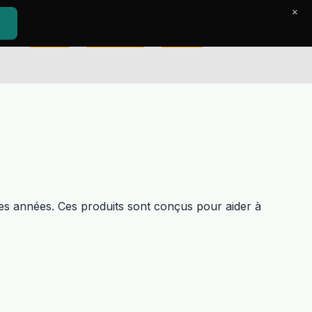
×
Accueil
Le Journal
Contact
res années. Ces produits sont conçus pour aider à