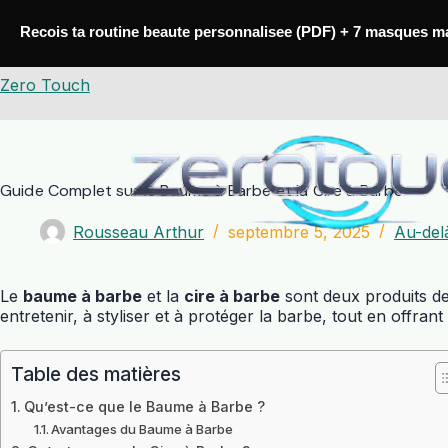
Passer
au
Recois ta routine beaute personnalisee (PDF) + 7 masques m
contenu
Zero Touch
Guide Complet sur le Baume à Barbe et la Cire à Barbe
Rousseau Arthur
septembre 5, 2025
Au-delà
Le
baume à barbe
et la
cire à barbe
sont deux produits de
entretenir, à styliser et à protéger la barbe, tout en offran
Table des matières
Qu’est-ce que le Baume à Barbe ?
Avantages du Baume à Barbe