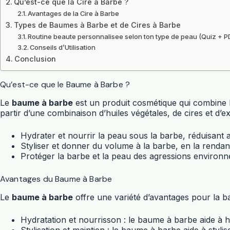
Qu’est-ce que la Cire à Barbe ?
Avantages de la Cire à Barbe
Types de Baumes à Barbe et de Cires à Barbe
Routine beaute personnalisee selon ton type de peau (Quiz + P
Conseils d’Utilisation
Conclusion
Qu’est-ce que le Baume à Barbe ?
Le
baume à barbe
est un produit cosmétique qui combine le
partir d’une combinaison d’huiles végétales, de cires et d’ex
Hydrater et nourrir la peau sous la barbe, réduisant ai
Styliser et donner du volume à la barbe, en la rendant 
Protéger la barbe et la peau des agressions environnem
Avantages du Baume à Barbe
Le
baume à barbe
offre une variété d’avantages pour la b
Hydratation et nourrisson : le baume à barbe aide à hy
Stylisation et maintien : le baume à barbe aide à stylis