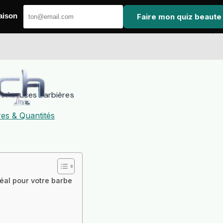
Faire mon quiz beaute
aison
et Astuces Barbières
es & Quantités
déal pour votre barbe