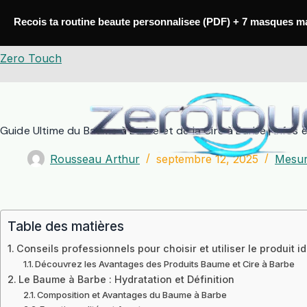
Passer
au
Recois ta routine beaute personnalisee (PDF) + 7 masques m
contenu
Zero Touch
Guide Ultime du Baume à Barbe et de la Cire à Barbe | Infos 
Rousseau Arthur
septembre 12, 2025
Mesur
Table des matières
Conseils professionnels pour choisir et utiliser le produit i
Découvrez les Avantages des Produits Baume et Cire à Barbe
Le Baume à Barbe : Hydratation et Définition
Composition et Avantages du Baume à Barbe