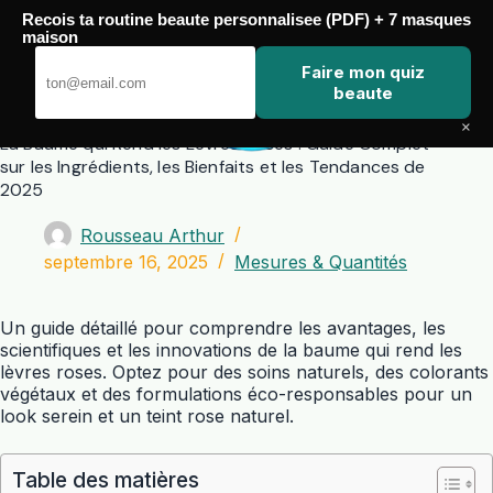
Passer
Recois ta routine beaute personnalisee (PDF) + 7 masques
au
maison
contenu
Zero Touch
Faire mon quiz
beaute
×
La Baume qui Rend les Lèvres Roses : Guide Complet
sur les Ingrédients, les Bienfaits et les Tendances de
2025
Rousseau Arthur
septembre 16, 2025
Mesures & Quantités
Un guide détaillé pour comprendre les avantages, les
scientifiques et les innovations de la baume qui rend les
lèvres roses. Optez pour des soins naturels, des colorants
végétaux et des formulations éco-responsables pour un
look serein et un teint rose naturel.
Table des matières