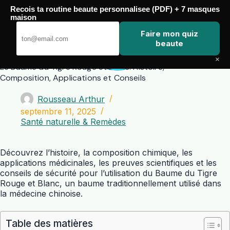
Passer
Recois ta routine beaute personnalisee (PDF) + 7 masques
au
maison
contenu
Zero Touch
Faire mon quiz
beaute
×
Le Baume du Tigre Rouge et Blanc: Histoire,
Composition, Applications et Conseils
Rousseau Arthur
septembre 11, 2025
Santé naturelle & Remèdes
Découvrez l’histoire, la composition chimique, les
applications médicinales, les preuves scientifiques et les
conseils de sécurité pour l’utilisation du Baume du Tigre
Rouge et Blanc, un baume traditionnellement utilisé dans
la médecine chinoise.
Table des matières