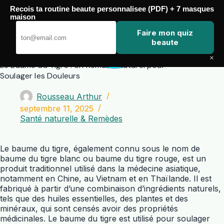
Passer
Recois ta routine beaute personnalisee (PDF) + 7 masques
au
maison
contenu
Zero Touch
Faire mon quiz
beaute
×
Le Baume du Tigre : Un Remède Naturel pour
Soulager les Douleurs
Rousseau Arthur
septembre 11, 2025
Santé naturelle & Remèdes
Le baume du tigre, également connu sous le nom de
baume du tigre blanc ou baume du tigre rouge, est un
produit traditionnel utilisé dans la médecine asiatique,
notamment en Chine, au Vietnam et en Thaïlande. Il est
fabriqué à partir d’une combinaison d’ingrédients naturels,
tels que des huiles essentielles, des plantes et des
minéraux, qui sont censés avoir des propriétés
médicinales. Le baume du tigre est utilisé pour soulager