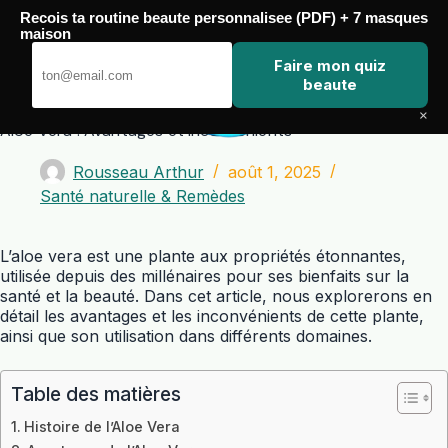
Passer
Recois ta routine beaute personnalisee (PDF) + 7 masques
au
maison
contenu
Zero Touch
Faire mon quiz
beaute
×
Aloe Vera : Avantages et Inconvénients
Rousseau Arthur
août 1, 2025
Santé naturelle & Remèdes
L’aloe vera est une plante aux propriétés étonnantes,
utilisée depuis des millénaires pour ses bienfaits sur la
santé et la beauté. Dans cet article, nous explorerons en
détail les avantages et les inconvénients de cette plante,
ainsi que son utilisation dans différents domaines.
Table des matières
Histoire de l’Aloe Vera