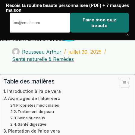
Passer
Recois ta routine beaute personnalisee (PDF) + 7 masques
au
maison
contenu
Zero Touch
Faire mon quiz
beaute
×
Aloe Vera : Plantation et Soins
Rousseau Arthur
juillet 30, 2025
Santé naturelle & Remèdes
Table des matières
Introduction à l’aloe vera
Avantages de l’aloe vera
Propriétés médicinales
Traitement de peau
Soins buccaux
Santé digestive
Plantation de l’aloe vera