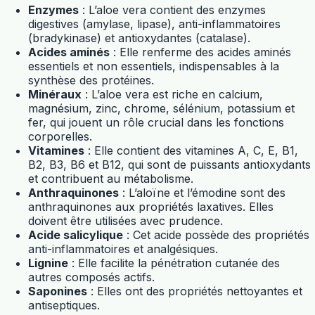
Enzymes
: L’
aloe vera
contient des enzymes
digestives (amylase, lipase), anti-inflammatoires
(bradykinase) et antioxydantes (catalase).
Acides aminés
: Elle renferme des acides aminés
essentiels et non essentiels, indispensables à la
synthèse des protéines.
Minéraux
: L’
aloe vera
est riche en calcium,
magnésium, zinc, chrome, sélénium, potassium et
fer, qui jouent un rôle crucial dans les fonctions
corporelles.
Vitamines
: Elle contient des vitamines A, C, E, B1,
B2, B3, B6 et B12, qui sont de puissants antioxydants
et contribuent au métabolisme.
Anthraquinones
: L’aloïne et l’émodine sont des
anthraquinones aux propriétés laxatives. Elles
doivent être utilisées avec prudence.
Acide salicylique
: Cet acide possède des propriétés
anti-inflammatoires et analgésiques.
Lignine
: Elle facilite la pénétration cutanée des
autres composés actifs.
Saponines
: Elles ont des propriétés nettoyantes et
antiseptiques.