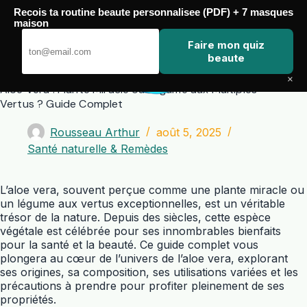
Passer
Recois ta routine beaute personnalisee (PDF) + 7 masques
au
maison
contenu
Zero Touch
Faire mon quiz
beaute
×
Aloe Vera : Plante Miracle ou Légume aux Multiples
Vertus ? Guide Complet
Rousseau Arthur
août 5, 2025
Santé naturelle & Remèdes
L’
aloe vera
, souvent perçue comme une
plante
miracle ou
un
légume
aux vertus exceptionnelles, est un véritable
trésor de la nature. Depuis des siècles, cette espèce
végétale est célébrée pour ses innombrables bienfaits
pour la santé et la beauté. Ce guide complet vous
plongera au cœur de l’univers de l’
aloe vera
, explorant
ses origines, sa composition, ses utilisations variées et les
précautions à prendre pour profiter pleinement de ses
propriétés.