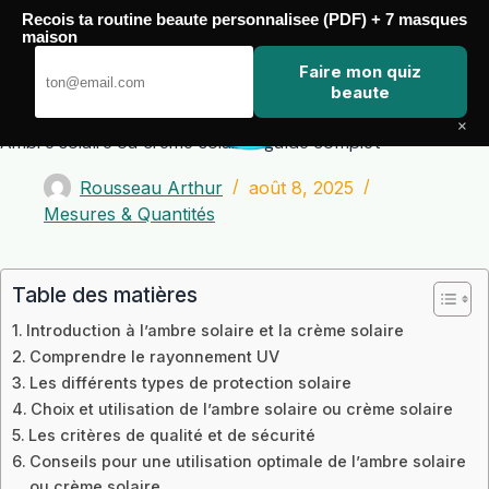
Passer
Recois ta routine beaute personnalisee (PDF) + 7 masques
au
maison
contenu
Zero Touch
Faire mon quiz
beaute
×
Ambre solaire ou crème solaire : guide complet
Rousseau Arthur
août 8, 2025
Mesures & Quantités
Table des matières
Introduction à l’ambre solaire et la crème solaire
Comprendre le rayonnement UV
Les différents types de protection solaire
Choix et utilisation de l’ambre solaire ou crème solaire
Les critères de qualité et de sécurité
Conseils pour une utilisation optimale de l’ambre solaire
ou crème solaire