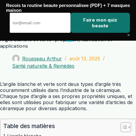
Passer
Recois ta routine beaute personnalisee (PDF) + 7 masques
au
maison
contenu
Zero Touch
Faire mon quiz
beaute
×
Argile blanche et verte : propriétés, fabrication et
applications
Rousseau Arthur
août 13, 2025
Santé naturelle & Remèdes
L’argile blanche et verte sont deux types d’argile très
couramment utilisés dans l’industrie de la céramique.
Chaque type d’argile a ses propres propriétés uniques, et
elles sont utilisées pour fabriquer une variété d’articles de
céramique pour diverses applications.
Table des matières
L’argile blanche