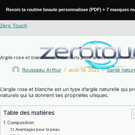
Passer
au
Recois ta routine beaute personnalisee (PDF) + 7 masques m
contenu
Zero Touch
Argile rose et blanche : les bienfaits pour la peau, les cheve
Rousseau Arthur
août 16, 2025
Santé natur
L’argile rose et blanche est un type d’argile naturelle qu
naturels qui lui donnent ses propriétés uniques.
Table des matières
Composition
Avantages pour la peau