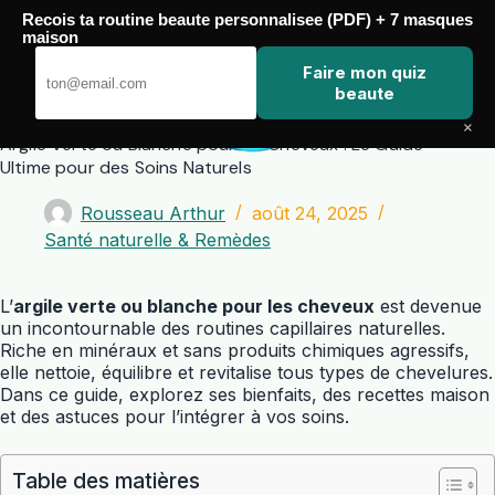
Passer
Recois ta routine beaute personnalisee (PDF) + 7 masques
au
maison
contenu
Zero Touch
Faire mon quiz
beaute
×
Argile Verte ou Blanche pour les Cheveux : Le Guide
Ultime pour des Soins Naturels
Rousseau Arthur
août 24, 2025
Santé naturelle & Remèdes
L’
argile verte ou blanche pour les cheveux
est devenue
un incontournable des routines capillaires naturelles.
Riche en minéraux et sans produits chimiques agressifs,
elle nettoie, équilibre et revitalise tous types de chevelures.
Dans ce guide, explorez ses bienfaits, des recettes maison
et des astuces pour l’intégrer à vos soins.
Table des matières