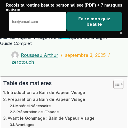
Passer
Recois ta routine beaute personnalisee (PDF) + 7 masques
au
maison
contenu
Zero Touch
Faire mon quiz
beaute
×
Bain de Vapeur Visage Avant ou Après Gommage :
Guide Complet
Rousseau Arthur
septembre 3, 2025
zerotouch
Table des matières
Introduction au Bain de Vapeur Visage
Préparation au Bain de Vapeur Visage
Matériel Nécessaire
Préparation de l’Espace
Avant le Gommage : Bain de Vapeur Visage
Avantages