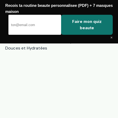
Recois ta routine beaute personnalisee (PDF) + 7 masques
Passer
maison
au
Faire mon quiz
contenu
Zero Touch
beaute
×
Baume à Lèvres : Le Guide Ultime pour des Lèvres
Douces et Hydratées