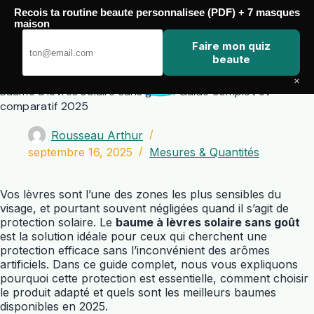
Passer
Recois ta routine beaute personnalisee (PDF) + 7 masques
au
maison
contenu
Zero Touch
Faire mon quiz
beaute
×
Baume à lèvres solaire sans goût : Guide complet et
comparatif 2025
Rousseau Arthur
septembre 16, 2025
Mesures & Quantités
Vos lèvres sont l’une des zones les plus sensibles du
visage, et pourtant souvent négligées quand il s’agit de
protection solaire. Le
baume à lèvres solaire sans goût
est la solution idéale pour ceux qui cherchent une
protection efficace sans l’inconvénient des arômes
artificiels. Dans ce guide complet, nous vous expliquons
pourquoi cette protection est essentielle, comment choisir
le produit adapté et quels sont les meilleurs baumes
disponibles en 2025.