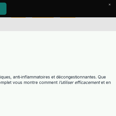
×
Accueil
Le Journal
Contact
iques, anti‑inflammatoires et décongestionnantes. Que
e complet vous montre comment
l’utiliser efficacement
et en