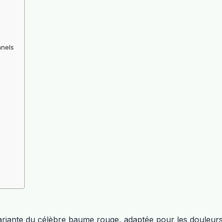
nnels
ariante du célèbre baume rouge, adaptée pour les douleurs 