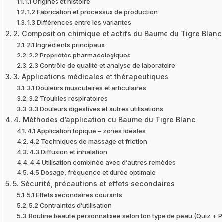
1.1 Origines et histoire
1.2 Fabrication et processus de production
1.3 Différences entre les variantes
2. Composition chimique et actifs du Baume du Tigre Blanc
2.1 Ingrédients principaux
2.2 Propriétés pharmacologiques
2.3 Contrôle de qualité et analyse de laboratoire
3. Applications médicales et thérapeutiques
3.1 Douleurs musculaires et articulaires
3.2 Troubles respiratoires
3.3 Douleurs digestives et autres utilisations
4. Méthodes d’application du Baume du Tigre Blanc
4.1 Application topique – zones idéales
4.2 Techniques de massage et friction
4.3 Diffusion et inhalation
4.4 Utilisation combinée avec d’autres remèdes
4.5 Dosage, fréquence et durée optimale
5. Sécurité, précautions et effets secondaires
5.1 Effets secondaires courants
5.2 Contraintes d’utilisation
Routine beaute personnalisee selon ton type de peau (Quiz + 