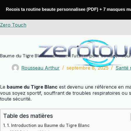
Passer
au
Recois ta routine beaute personnalisee (PDF) + 7 masques m
contenu
Zero Touch
Baume du Tigre Blanc : comment l’utiliser pour soulager doul
Rousseau Arthur
septembre 8, 2025
Santé 
Le
baume du Tigre Blanc
est devenu une référence en mat
vous soyez sportif, souffrant de troubles respiratoires 
toute sécurité.
Table des matières
1. Introduction au Baume du Tigre Blanc