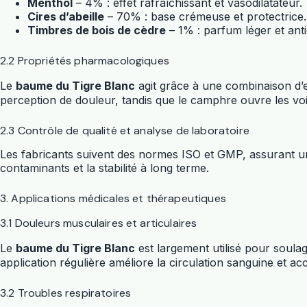
Menthol
– 4% : effet rafraîchissant et vasodilatateur.
Cires d’abeille
– 70% : base crémeuse et protectrice.
Timbres de bois de cèdre
– 1% : parfum léger et ant
2.2 Propriétés pharmacologiques
Le
baume du Tigre Blanc
agit grâce à une combinaison d’ef
perception de douleur, tandis que le camphre ouvre les voies 
2.3 Contrôle de qualité et analyse de laboratoire
Les fabricants suivent des normes ISO et GMP, assurant une
contaminants et la stabilité à long terme.
3. Applications médicales et thérapeutiques
3.1 Douleurs musculaires et articulaires
Le
baume du Tigre Blanc
est largement utilisé pour soulag
application régulière améliore la circulation sanguine et ac
3.2 Troubles respiratoires