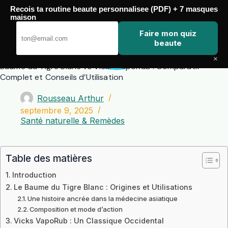
Passer
Recois ta routine beaute personnalisee (PDF) + 7 masques
au
maison
contenu
Zero Touch
Faire mon quiz
beaute
×
Baume du Tigre Blanc vs Vicks VapoRub : Comparatif
Complet et Conseils d’Utilisation
Rousseau Arthur
septembre 9, 2025
Santé naturelle & Remèdes
Table des matières
Introduction
Le Baume du Tigre Blanc : Origines et Utilisations
Une histoire ancrée dans la médecine asiatique
Composition et mode d’action
Vicks VapoRub : Un Classique Occidental