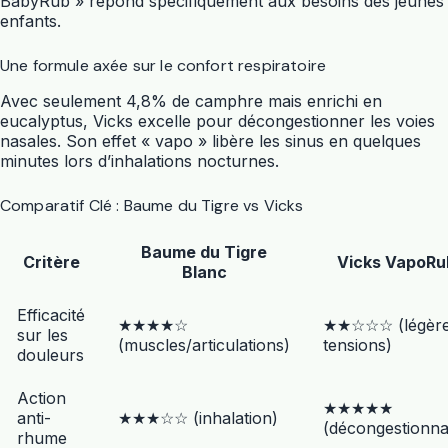
BabyRub » répond spécifiquement aux besoins des jeunes
enfants.
Une formule axée sur le confort respiratoire
Avec seulement 4,8% de camphre mais enrichi en
eucalyptus, Vicks excelle pour décongestionner les voies
nasales. Son effet « vapo » libère les sinus en quelques
minutes lors d’inhalations nocturnes.
Comparatif Clé : Baume du Tigre vs Vicks
Baume du Tigre
Critère
Vicks VapoRu
Blanc
Efficacité
★★★★☆
★★☆☆☆ (légèr
sur les
(muscles/articulations)
tensions)
douleurs
Action
★★★★★
anti-
★★★☆☆ (inhalation)
(décongestionna
rhume