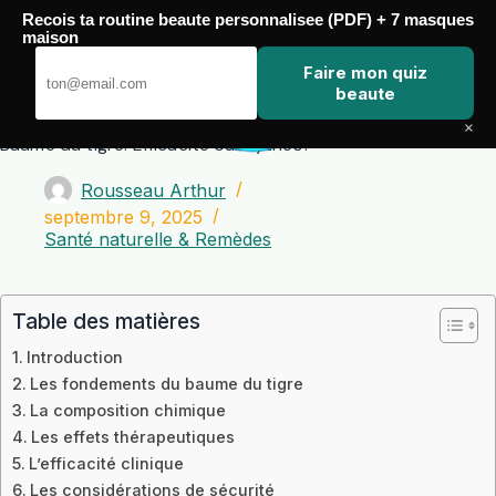
Passer
Recois ta routine beaute personnalisee (PDF) + 7 masques
au
maison
contenu
Zero Touch
Faire mon quiz
beaute
×
Baume du tigre: Efficacité ou mythes?
Rousseau Arthur
septembre 9, 2025
Santé naturelle & Remèdes
Table des matières
Introduction
Les fondements du baume du tigre
La composition chimique
Les effets thérapeutiques
L’efficacité clinique
Les considérations de sécurité