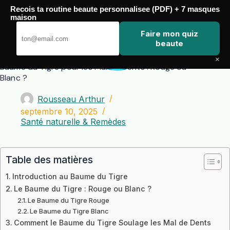
Passer
Recois ta routine beaute personnalisee (PDF) + 7 masques
au
maison
contenu
Zero Touch
Faire mon quiz
beaute
×
Baume du Tigre pour les Mal de Dents : Rouge ou
Blanc ?
Rousseau Arthur
septembre 10, 2025
Santé naturelle & Remèdes
Table des matières
Introduction au Baume du Tigre
Le Baume du Tigre : Rouge ou Blanc ?
Le Baume du Tigre Rouge
Le Baume du Tigre Blanc
Comment le Baume du Tigre Soulage les Mal de Dents