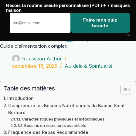
Passer
Recois ta routine beaute personnalisee (PDF) + 7 masques
au
maison
contenu
Zero Touch
Faire mon quiz
beaute
×
Baume Saint-Bernard combien de fois par jour :
Guide d’alimentation complet
Rousseau Arthur
septembre 16, 2025
Au-delà & Spiritualité
Table des matières
Introduction
Comprendre les Besoins Nutritionnels du Baume Saint-
Bernard
1.1. Caractéristiques physiques et métaboliques
1.2. Besoins en nutriments essentiels
Fréquence des Repas Recommandée