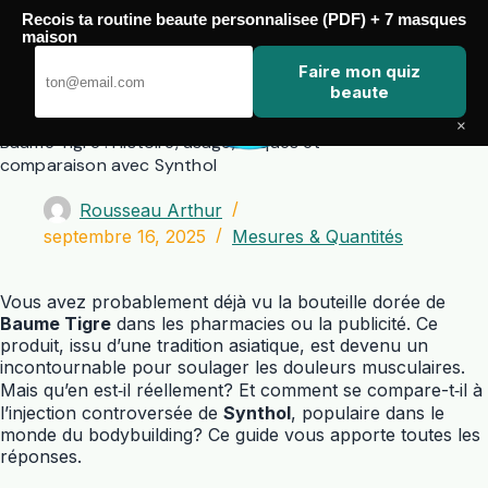
Passer
Recois ta routine beaute personnalisee (PDF) + 7 masques
au
maison
contenu
Zero Touch
Faire mon quiz
beaute
×
Baume Tigre : Histoire, usage, risques et
comparaison avec Synthol
Rousseau Arthur
septembre 16, 2025
Mesures & Quantités
Vous avez probablement déjà vu la bouteille dorée de
Baume Tigre
dans les pharmacies ou la publicité. Ce
produit, issu d’une tradition asiatique, est devenu un
incontournable pour soulager les douleurs musculaires.
Mais qu’en est‑il réellement? Et comment se compare-t‑il à
l’injection controversée de
Synthol
, populaire dans le
monde du bodybuilding? Ce guide vous apporte toutes les
réponses.