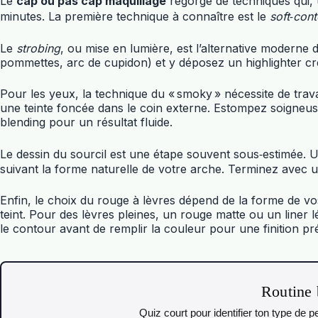
Le
cap ou pas cap maquillage
regorge de techniques qui, 
minutes. La première technique à connaître est le
soft‑con
Le
strobing
, ou mise en lumière, est l’alternative moderne
pommettes, arc de cupidon) et y déposez un highlighter cr
Pour les yeux, la technique du « smoky » nécessite de trav
une teinte foncée dans le coin externe. Estompez soigneus
blending pour un résultat fluide.
Le dessin du sourcil est une étape souvent sous‑estimée. 
suivant la forme naturelle de votre arche. Terminez avec u
Enfin, le choix du rouge à lèvres dépend de la forme de vo
teint. Pour des lèvres pleines, un rouge matte ou un liner
le contour avant de remplir la couleur pour une finition pré
Routine 
Quiz court pour identifier ton type de