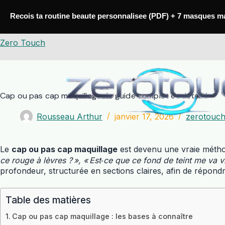
Passer
au
Recois ta routine beaute personnalisee (PDF) + 7 masques m
contenu
Zero Touch
Cap ou pas cap maquillage : le guide complet et détaillé
Rousseau Arthur
janvier 17, 2026
zerotouc
Le
cap ou pas cap maquillage
est devenu une vraie métho
ce rouge à lèvres ? », « Est‑ce que ce fond de teint me va v
profondeur, structurée en sections claires, afin de répondr
Table des matières
Cap ou pas cap maquillage : les bases à connaître