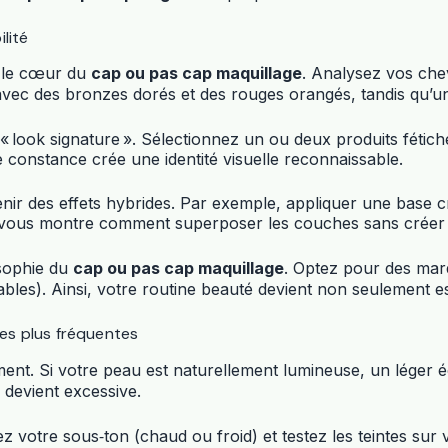
lité
t le cœur du
cap ou pas cap maquillage
. Analysez vos chev
ec des bronzes dorés et des rouges orangés, tandis qu’un so
 look signature ». Sélectionnez un ou deux produits fétich
e constance crée une identité visuelle reconnaissable.
enir des effets hybrides. Par exemple, appliquer une base
vous montre comment superposer les couches sans créer d
osophie du
cap ou pas cap maquillage
. Optez pour des marq
eables). Ainsi, votre routine beauté devient non seulement e
es plus fréquentes
nt. Si votre peau est naturellement lumineuse, un léger éc
 devient excessive.
 votre sous‑ton (chaud ou froid) et testez les teintes sur