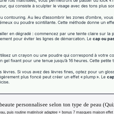
une fois maîtrisées, vous permettront de passer du look «
tour
, qui consiste à sculpter le visage avec des tons plus so
 du contouring. Au lieu d’assombrir les zones d’ombre, vous 
émeux ou poudre scintillante. Cette méthode donne un effet
ailler en dégradé : commencez par une teinte claire sur la 
ement pour éviter les lignes de démarcation. Le
cap ou pa
Utilisez un crayon ou une poudre qui correspond à votre c
n gel fixant pour une tenue jusqu’à 16 heures. Cette petite
s lèvres. Si vous avez des lèvres fines, optez pour un glos
 légèrement plus foncé peut créer un effet « plump ». Le
cap
cise.
beaute personnalisee selon ton type de peau (Qu
 peau, puis routine matin/soir adaptee + bonus 7 masques maison effet 