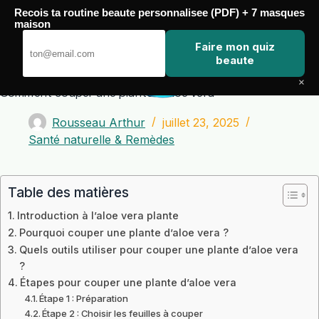
Passer
Recois ta routine beaute personnalisee (PDF) + 7 masques
au
maison
contenu
Zero Touch
Faire mon quiz
beaute
×
Comment couper une plante d’aloe vera
Rousseau Arthur
juillet 23, 2025
Santé naturelle & Remèdes
Table des matières
Introduction à l’aloe vera plante
Pourquoi couper une plante d’aloe vera ?
Quels outils utiliser pour couper une plante d’aloe vera
?
Étapes pour couper une plante d’aloe vera
Étape 1 : Préparation
Étape 2 : Choisir les feuilles à couper