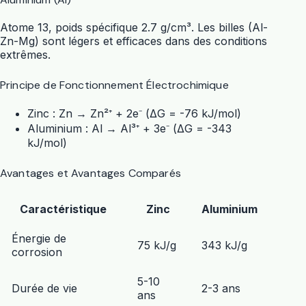
Atome 13, poids spécifique 2.7 g/cm³. Les billes (Al-
Zn-Mg) sont légers et efficaces dans des conditions
extrêmes.
Principe de Fonctionnement Électrochimique
Zinc : Zn → Zn²⁺ + 2e⁻ (ΔG = -76 kJ/mol)
Aluminium : Al → Al³⁺ + 3e⁻ (ΔG = -343
kJ/mol)
Avantages et Avantages Comparés
Caractéristique
Zinc
Aluminium
Énergie de
75 kJ/g
343 kJ/g
corrosion
5-10
Durée de vie
2-3 ans
ans