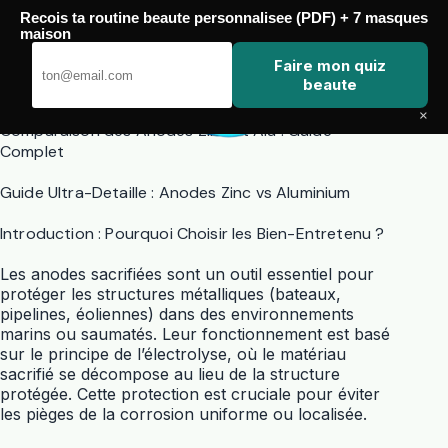
Passer
Recois ta routine beaute personnalisee (PDF) + 7 masques
au
maison
contenu
Zero Touch
Faire mon quiz
beaute
×
Comparaison des Anodes Zinc et Alu : Guide
Complet
Guide Ultra-Detaille : Anodes Zinc vs Aluminium
Introduction : Pourquoi Choisir les Bien-Entretenu ?
Les anodes sacrifiées sont un outil essentiel pour
protéger les structures métalliques (bateaux,
pipelines, éoliennes) dans des environnements
marins ou saumatés. Leur fonctionnement est basé
sur le principe de l’électrolyse, où le matériau
sacrifié se décompose au lieu de la structure
protégée. Cette protection est cruciale pour éviter
les pièges de la corrosion uniforme ou localisée.