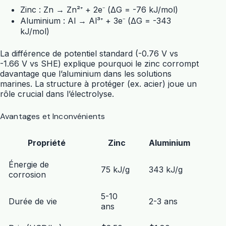
Zinc : Zn → Zn²⁺ + 2e⁻ (ΔG = -76 kJ/mol)
Aluminium : Al → Al³⁺ + 3e⁻ (ΔG = -343
kJ/mol)
La différence de potentiel standard (-0.76 V vs
-1.66 V vs SHE) explique pourquoi le zinc corrompt
davantage que l’aluminium dans les solutions
marines. La structure à protéger (ex. acier) joue un
rôle crucial dans l’électrolyse.
Avantages et Inconvénients
Propriété
Zinc
Aluminium
Énergie de
75 kJ/g
343 kJ/g
corrosion
5-10
Durée de vie
2-3 ans
ans