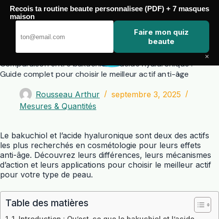
Passer
Recois ta routine beaute personnalisee (PDF) + 7 masques
au
maison
contenu
Zero Touch
Faire mon quiz
beaute
×
Comparaison entre bakuchiol et acide hyaluronique :
Guide complet pour choisir le meilleur actif anti-âge
Rousseau Arthur
septembre 3, 2025
Mesures & Quantités
Le bakuchiol et l’acide hyaluronique sont deux des actifs
les plus recherchés en cosmétologie pour leurs effets
anti-âge. Découvrez leurs différences, leurs mécanismes
d’action et leurs applications pour choisir le meilleur actif
pour votre type de peau.
Table des matières
1. Introduction : Qu’est-ce que le bakuchiol et l’acide