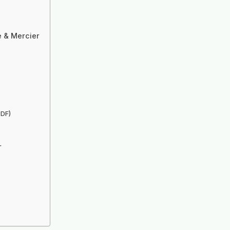
e & Mercier
PDF)
r