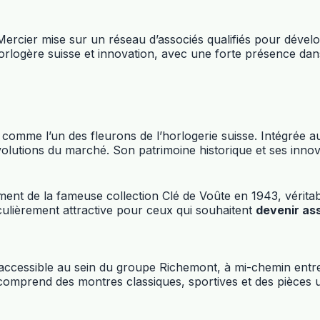
ercier mise sur un réseau d’associés qualifiés pour déve
n horlogère suisse et innovation, avec une forte présence da
omme l’un des fleurons de l’horlogerie suisse. Intégrée a
lutions du marché. Son patrimoine historique et ses inno
ement de la fameuse collection Clé de Voûte en 1943, vérita
culièrement attractive pour ceux qui souhaitent
devenir as
ccessible au sein du groupe Richemont, à mi-chemin entre
mprend des montres classiques, sportives et des pièces un