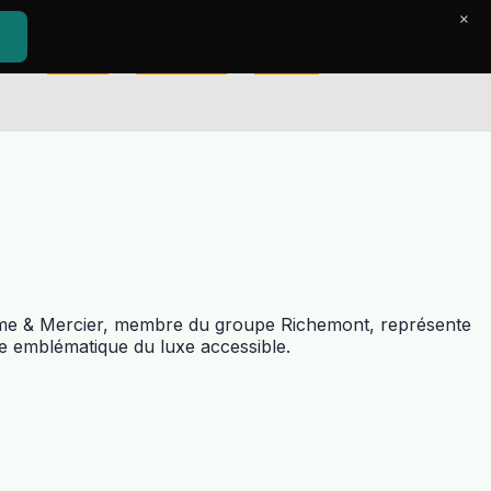
×
Accueil
Le Journal
Contact
 Baume & Mercier, membre du groupe Richemont, représente
ue emblématique du luxe accessible.